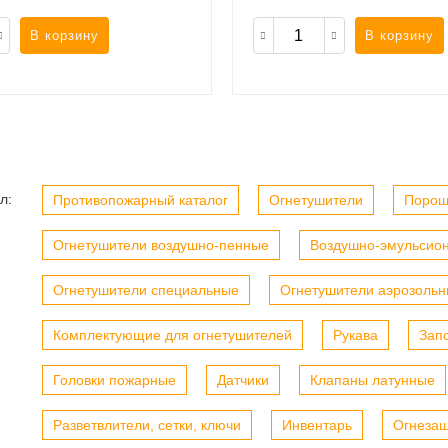
В корзину
В корзину
л:
Противопожарный каталог
Огнетушители
Порош
Огнетушители воздушно-пенные
Воздушно-эмульсио
Огнетушители специальные
Огнетушители аэрозоль
Комплектующие для огнетушителей
Рукава
Зап
Головки пожарные
Датчики
Клапаны латунные
Разветвлители, сетки, ключи
Инвентарь
Огнеза