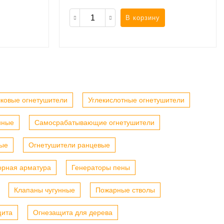
В корзину
ковые огнетушители
Углекислотные огнетушители
нные
Самосрабатывающие огнетушители
ные
Огнетушители ранцевые
орная арматура
Генераторы пены
Клапаны чугунные
Пожарные стволы
щита
Огнезащита для дерева