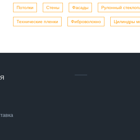
Потолки
Стены
Фасады
Рулонный стеклоп
Технические пленки
Фиброволокно
Цилиндры м
ИЯ
ставка