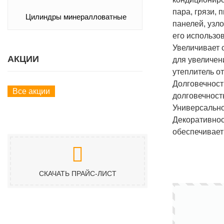
пара, грязи,
Цилиндры минералловатные
панелей, узл
его использо
Увеличивает 
АКЦИИ
для увеличен
утеплитель о
Долговечност
Все акции
долговечност
Универсально
Декоративнос
обеспечивает
СКАЧАТЬ ПРАЙС-ЛИСТ