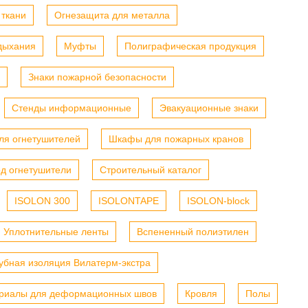
 ткани
Огнезащита для металла
дыхания
Муфты
Полиграфическая продукция
Знаки пожарной безопасности
Стенды информационные
Эвакуационные знаки
я огнетушителей
Шкафы для пожарных кранов
од огнетушители
Строительный каталог
ISOLON 300
ISOLONTAPE
ISOLON-block
Уплотнительные ленты
Вспененный полиэтилен
убная изоляция Вилатерм-экстра
риалы для деформационных швов
Кровля
Полы